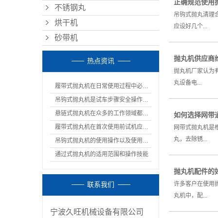
正确规范使用
不锈钢丸
吊钩式抛丸清理
烘干机
应设好几个...
砂带机
抛丸机供应商
热点资讯
抛丸机厂家认为
丸设备电...
履带式抛丸机在日常使用过程中必须的注意事项
吊钩式抛丸机是试车步骤安全操作规程
悬链式抛丸机在众多的工作领域都有着重要的作用
如何选择网带
履带式抛丸机在首次使用前试机应该如何调试呢
网带式抛丸机是
丸，去除锈...
吊钩式抛丸机的使用操作以及使用通知
通过式抛丸机的适用范围和操作技能
抛丸机配件的
许多客户在使用
联系我们
丸机中，配...
宁波久旺机械设备有限公司