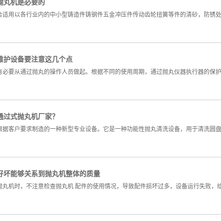
抛丸机是必要的
合适用以各行业内的中小型铸造件铸钢件五金冲压件传动齿轮扭簧等件的清砂，防锈
维护设备要注意这几个点
有必要从通过抛丸的操作人员做起。根据不同的使用周期，通过抛丸仪器执行器的保护
通过式抛丸机厂家？
根据客户要求制造的一种新型专业设备。它是一种功能性抛丸清洗设备，用于清洗圆
好坏能够关系到抛丸机整体的质量
抛丸机时，不注意检查抛丸机 配件的使用情况，导致配件损坏过多，设备运行失败，