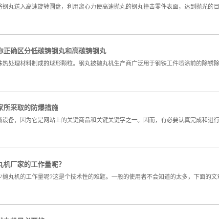
将钢丸送入高速旋转圆盘，利用离心力使高速抛丸的钢丸撞击零件表面，达到抛光的
你正确区分低碳铸钢丸和高碳铸钢丸
殊热处理材料制成的球形颗粒。钢丸被抛丸机生产商广泛用于钢铁工件喷涂前的除锈
家所采取的防爆措施
械设备，因为它是网站上的关键商品和关键关键字之一。因而，有必要认真完成和进
丸机厂家的工作量呢？
少抛丸机的工作量呢?这是个技术性的难题。一般的使用者不会知道的太多，下面的文