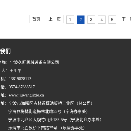
首页
上一页
下一
1
2
3
4
5
我们
名称：宁波久旺机械设备有限公司
系 人：王川平
：13819828113
：0574-87683517
www.jiuwangjixie.cn
址：宁波市海曙区古林镇藕池板桥工业区（总公司）
县梅林街道梅林北路55号（宁海办事处）
市北仑区大碶竹山头185-5号（宁波北仑办事处）
市北白象桥下南路25号 （乐清办事处）