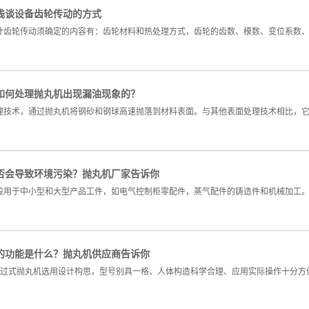
浅谈设备齿轮传动的方式
计齿轮传动须确定的内容有：齿轮材料和热处理方式，齿轮的齿数、模数、变位系数
如何处理抛丸机出现漏油现象的？
理技术，通过抛丸机将钢砂和钢球高速抛落到材料表面。与其他表面处理技术相比，
否会导致环境污染？抛丸机厂家告诉你
般用于中小型和大型产品工件，如电气控制柜零配件，蒸气配件的铸造件和机械加工
的功能是什么？抛丸机供应商告诉你
通过式抛丸机选用设计构思，型号别具一格、人体构造科学合理、应用实际操作十分方