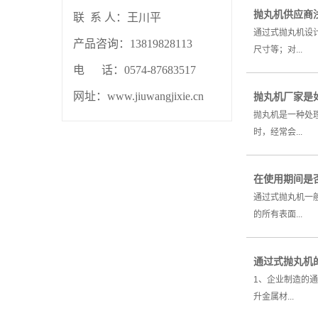
抛丸机供应商
联 系 人：
王川平
通过式抛丸机设
产品咨询：13819828113
尺寸等；对...
电 话：0574-87683517
网址：www.jiuwangjixie.cn
抛丸机厂家是
抛丸机是一种处
时，经常会...
在使用期间是
通过式抛丸机一
的所有表面...
通过式抛丸机
1、企业制造的
升金属材...