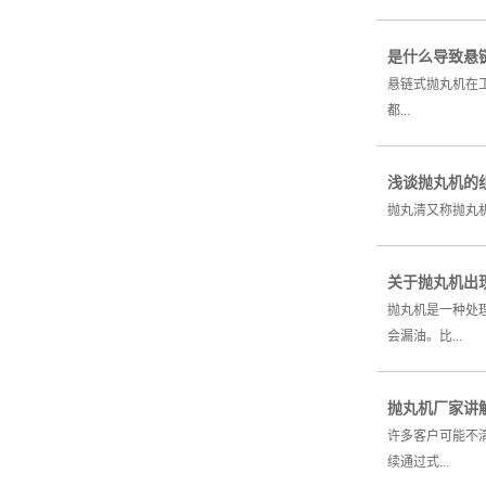
是什么导致悬
悬链式抛丸机在工
都...
浅谈抛丸机的
抛丸清又称抛丸机
关于抛丸机出
抛丸机是一种处
会漏油。比...
抛丸机厂家讲
许多客户可能不
续通过式...