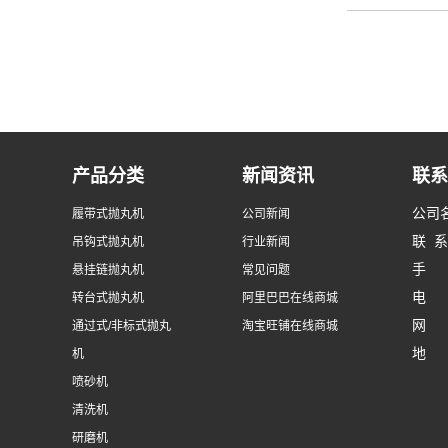
产品分类
新闻资讯
联系
公司
履带式抛丸机
公司新闻
联 
吊钩式抛丸机
行业新闻
手 机
悬挂链抛丸机
常见问题
电 话
转台式抛丸机
阿里巴巴在线商城
网 址：
通过式/非标式抛丸
淘宝旺铺在线商城
地 
机
宁海
喷砂机
宁波
清洗机
乐清
研磨机