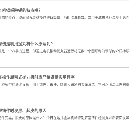
丸机钢板除锈的特点吗？
除锈的特点：路面抛丸设备操作准备简单，随时清洗疏散。常用于城市各种混凝土路
探伤是利用抛丸机什么原理呢?
强是一个冷暴力过程，即通过电机推动抛丸器运行将无数个小圆形称为钢球的介质持
在操作履带式抛丸机时应严格遵循实用程序
一种新型的清洗设备，用于铸件、锻件、圆簧和轴承的表面清洗。它可以清洁工件的
理铸件时发黑、起皮的原因
铸件变黑，脱皮的原因是什么？今日在这儿金晟机械特别解答铸件经抛丸以后表面发