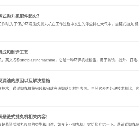
链式抛丸机配件起火？
作时,为了保护环境,避免抛丸机在工作过程中发生的浮尘排在大气中，悬链式抛丸 机
组成和制造工艺
，英文名称shotblastingmachine，它是一种环保机械设备，用于防锈、提升、
现漏油的原因以及解决措施
理技术，通过抛丸机将钢砂和钢球高速抛落到材料表面。与其它表面处理技术相比，
解悬链式抛丸机相关内容！
清楚悬链式抛丸仪器的类型和用途，如今专业抛丸机厂家给您介绍一下。悬链式抛丸仪