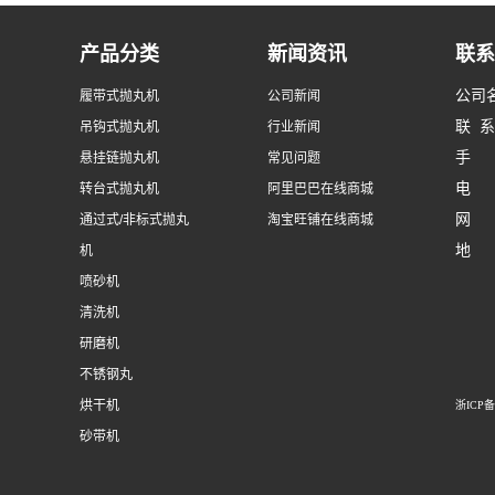
产品分类
新闻资讯
联系
公司
履带式抛丸机
公司新闻
联 
吊钩式抛丸机
行业新闻
手 机
悬挂链抛丸机
常见问题
电 话
转台式抛丸机
阿里巴巴在线商城
网 址：
通过式/非标式抛丸
淘宝旺铺在线商城
地 
机
宁海
喷砂机
宁波
清洗机
乐清
研磨机
温州
不锈钢丸
烘干机
浙ICP备1
砂带机