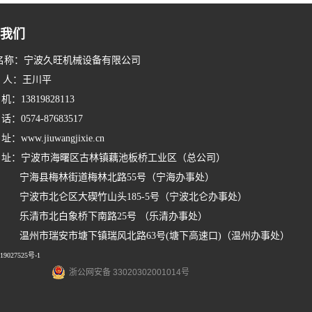
我们
名称：宁波久旺机械设备有限公司
系 人：王川平
：13819828113
：0574-87683517
www.jiuwangjixie.cn
址：宁波市海曙区古林镇藕池板桥工业区（总公司）
县梅林街道梅林北路55号（宁海办事处）
市北仑区大碶竹山头185-5号（宁波北仑办事处）
市北白象桥下南路25号 （乐清办事处）
市瑞安市塘下镇瑞风北路63号(塘下高速口)（温州办事处）
9027525号-1
浙公网安备 33020302001014号