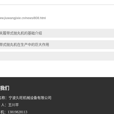
www.jiuwangjixie.cn/news/808.html
关履带式抛丸机的基础介绍
带式抛丸机在生产中的巨大作用
我们
名称：宁波久旺机械设备有限公司
系 人：王川平
：13819828113