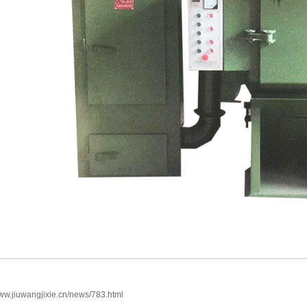
www.jiuwangjixie.cn/news/783.html