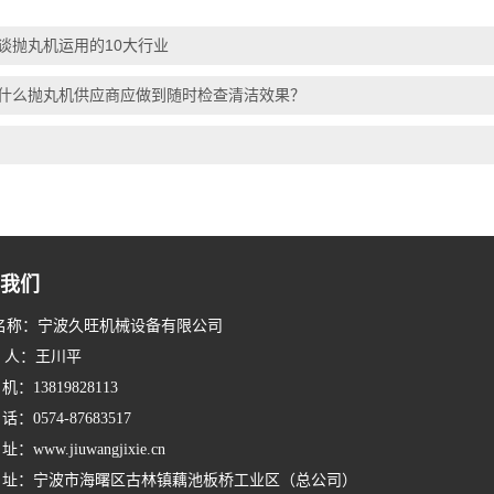
谈抛丸机运用的10大行业
什么抛丸机供应商应做到随时检查清洁效果？
我们
名称：宁波久旺机械设备有限公司
系 人：王川平
：13819828113
：0574-87683517
www.jiuwangjixie.cn
址：宁波市海曙区古林镇藕池板桥工业区（总公司）