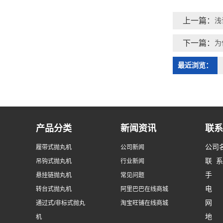
上一篇：
浅
下一篇：
为
最近浏览：
产品分类
新闻资讯
联系
公司
履带式抛丸机
公司新闻
联 
吊钩式抛丸机
行业新闻
手 机
悬挂链抛丸机
常见问题
电 话
转台式抛丸机
阿里巴巴在线商城
网 址：
通过式/非标式抛丸
淘宝旺铺在线商城
地 
机