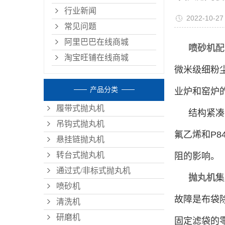
行业新闻
2022-10-27
常见问题
阿里巴巴在线商城
喷砂机
配
淘宝旺铺在线商城
微米级细粉
产品分类
业炉和窑炉
履带式抛丸机
结构紧凑
吊钩式抛丸机
氟乙烯和P
悬挂链抛丸机
转台式抛丸机
阻的影响。
通过式/非标式抛丸机
抛丸机
集
喷砂机
故障是布袋
清洗机
研磨机
固定滤袋的