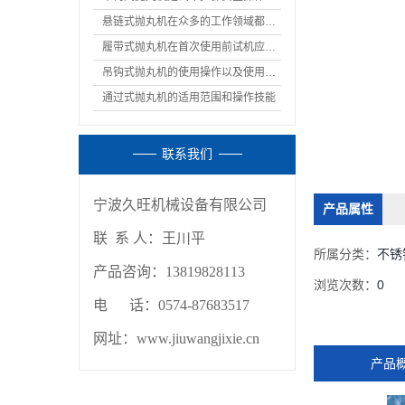
悬链式抛丸机在众多的工作领域都有着重要的作用
履带式抛丸机在首次使用前试机应该如何调试呢
吊钩式抛丸机的使用操作以及使用通知
通过式抛丸机的适用范围和操作技能
联系我们
宁波久旺机械设备有限公司
产品属性
联 系 人：
王川平
所属分类：
不锈
产品咨询：13819828113
浏览次数：
0
电 话：0574-87683517
网址：www.jiuwangjixie.cn
产品