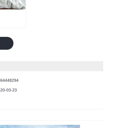
564448294
020-03-23