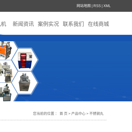
网站地图
|
RSS
|
XML
丸机
新闻资讯
案例实况
联系我们
在线商城
您当前的位置 ：
首 页
>
产品中心
>
不锈钢丸